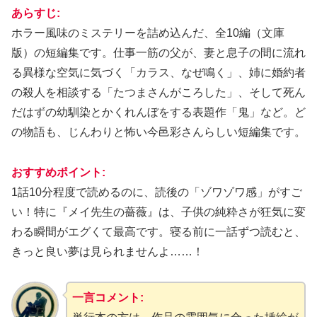
あらすじ:
ホラー風味のミステリーを詰め込んだ、全10編（文庫
版）の短編集です。仕事一筋の父が、妻と息子の間に流れ
る異様な空気に気づく「カラス、なぜ鳴く」、姉に婚約者
の殺人を相談する「たつまさんがころした」、そして死ん
だはずの幼馴染とかくれんぼをする表題作「鬼」など。ど
の物語も、じんわりと怖い今邑彩さんらしい短編集です。
おすすめポイント:
1話10分程度で読めるのに、読後の「ゾワゾワ感」がすご
い！特に『メイ先生の薔薇』は、子供の純粋さが狂気に変
わる瞬間がエグくて最高です。寝る前に一話ずつ読むと、
きっと良い夢は見られませんよ……！
一言コメント: