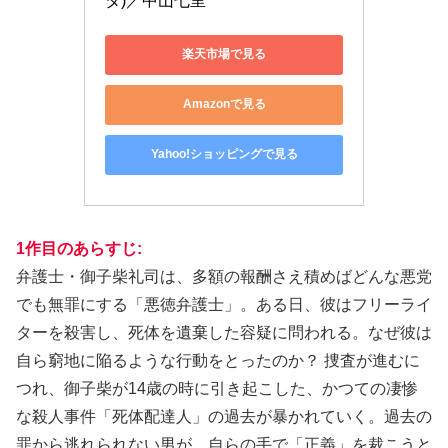
タ)／中山七里
楽天市場で見る
Amazonで見る
Yahoo!ショッピングで見る
1作目の
あらすじ:
弁護士・御子柴礼司は、多額の報酬さえ積めばどんな悪党
でも無罪にする「悪徳弁護士」。ある日、彼はフリーライ
ターを殺害し、死体を遺棄した容疑に問われる。なぜ彼は
自ら窮地に陥るような行動をとったのか？ 捜査が進むに
つれ、御子柴が14歳の時に引き起こした、かつての凄惨
な殺人事件「死体配達人」の過去が暴かれていく。過去の
罪から逃れられない男が、自らの手で「正義」を裁こうと