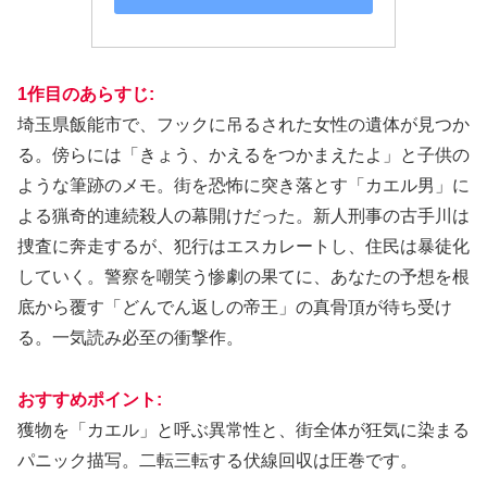
1作目の
あらすじ:
埼玉県飯能市で、フックに吊るされた女性の遺体が見つか
る。傍らには「きょう、かえるをつかまえたよ」と子供の
ような筆跡のメモ。街を恐怖に突き落とす「カエル男」に
よる猟奇的連続殺人の幕開けだった。新人刑事の古手川は
捜査に奔走するが、犯行はエスカレートし、住民は暴徒化
していく。警察を嘲笑う惨劇の果てに、あなたの予想を根
底から覆す「どんでん返しの帝王」の真骨頂が待ち受け
る。一気読み必至の衝撃作。
おすすめポイント:
獲物を「カエル」と呼ぶ異常性と、街全体が狂気に染まる
パニック描写。二転三転する伏線回収は圧巻です。