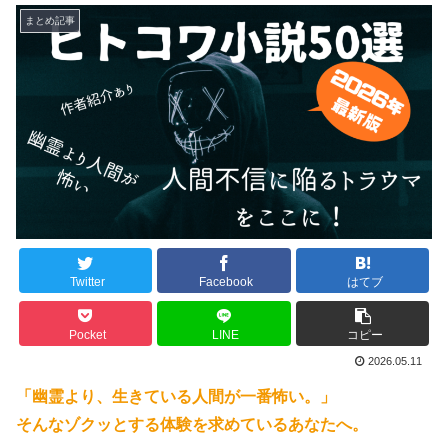
まとめ記事
Twitter
Facebook
はてブ
Pocket
LINE
コピー
2026.05.11
「幽霊より、生きている人間が一番怖い。」
そんなゾクッとする体験を求めているあなたへ。