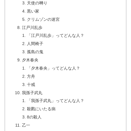
天使の囀り
黒い家
クリムゾンの迷宮
江戸川乱歩
「江戸川乱歩」ってどんな人？
人間椅子
孤島の鬼
夕木春央
「夕木春央」ってどんな人？
方舟
十戒
我孫子武丸
「我孫子武丸」ってどんな人？
殺戮にいたる病
8の殺人
乙一