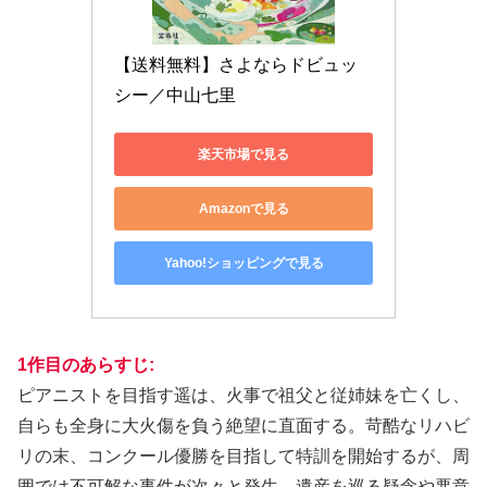
【送料無料】さよならドビュッ
シー／中山七里
楽天市場で見る
Amazonで見る
Yahoo!ショッピングで見る
1作目の
あらすじ:
ピアニストを目指す遥は、火事で祖父と従姉妹を亡くし、
自らも全身に大火傷を負う絶望に直面する。苛酷なリハビ
リの末、コンクール優勝を目指して特訓を開始するが、周
囲では不可解な事件が次々と発生。遺産を巡る疑念や悪意