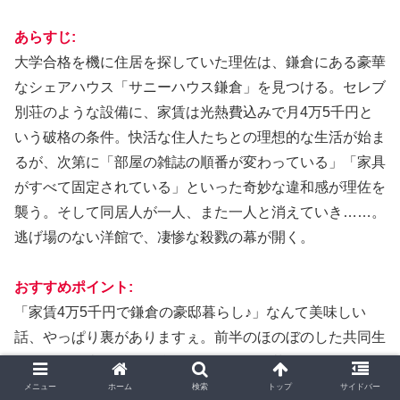
あらすじ:
大学合格を機に住居を探していた理佐は、鎌倉にある豪華
なシェアハウス「サニーハウス鎌倉」を見つける。セレブ
別荘のような設備に、家賃は光熱費込みで月4万5千円と
いう破格の条件。快活な住人たちとの理想的な生活が始ま
るが、次第に「部屋の雑誌の順番が変わっている」「家具
がすべて固定されている」といった奇妙な違和感が理佐を
襲う。そして同居人が一人、また一人と消えていき……。
逃げ場のない洋館で、凄惨な殺戮の幕が開く。
おすすめポイント:
「家賃4万5千円で鎌倉の豪邸暮らし♪」なんて美味しい
話、やっぱり裏がありますぇ。前半のほのぼのした共同生
活から、後半の怒涛の惨殺ラッシュへの落差が激しすぎ
て、まさに「一気読み」必至のサイコホラーです！
メニュー
ホーム
検索
トップ
サイドバー