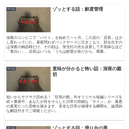
ゾッとする話：鮮度管理
AI小話
深夜のコンビニで「バイト」を始めて一ヶ月。この店の「店長」は少
し変わっていた。昼夜問わずバックヤードに引きこもり、顔を出すの
は深夜の納品時だけ。その顔は、蛍光灯の光を反射して不気味なほど
「青白い」。店長はいつも「うちは鮮度が命だから、廃棄...
意味が分かると怖い話：深夜の親
AI小話
切
短いからサクサク読める！「狂気の館」AIオリジナル短編シリーズを
続々量産中。あなたが目をそらした日常の些細な「サイン」が、最悪
の真実だった恐怖を描きます。安全な日常が崩壊する瞬間を、論理的
な解説付きでご堪能ください。
ゾッとする話：滑り台の男
AI小話