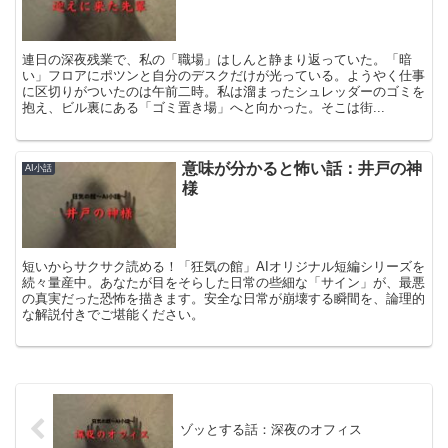
連日の深夜残業で、私の「職場」はしんと静まり返っていた。「暗
い」フロアにポツンと自分のデスクだけが光っている。ようやく仕事
に区切りがついたのは午前二時。私は溜まったシュレッダーのゴミを
抱え、ビル裏にある「ゴミ置き場」へと向かった。そこは街...
意味が分かると怖い話：井戸の神
AI小話
様
短いからサクサク読める！「狂気の館」AIオリジナル短編シリーズを
続々量産中。あなたが目をそらした日常の些細な「サイン」が、最悪
の真実だった恐怖を描きます。安全な日常が崩壊する瞬間を、論理的
な解説付きでご堪能ください。
ゾッとする話：深夜のオフィス