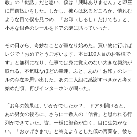
教」の「勧誘」だと思い、僕は「興味ありません」と即座
に門前払いをした。しかし、彼らは怒るどころか、憐れむ
ような目で僕を見つめ、「お印（しるし）だけでも」と、
小さな銀色のシールをドアの隅に貼っていった。
その日から、奇妙なことが重なり始めた。買い物に行けば
レジで「おめでとうございます、本日100人目のお客様で
す」と無料になり、仕事では身に覚えのない大きな契約が
取れる。不気味なほどの幸運。ふと、あの「お印」のシー
ルの存在を思い出した。あの二人組に感謝すべきかと考え
始めた頃、再びインターホンが鳴った。
「お印の効果は、いかがでしたか？」 ドアを開けると、
あの男女の後ろに、さらに十数人の「信者」と思われる行
列ができていた。皆、一様に顔色が白く、目に生気がな
い。「おかげさまで」と答えようとした僕の言葉を、彼ら