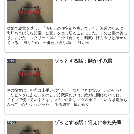
残業で終電を逃し、「深夜」の住宅街を歩いていた。近道のために、
街灯もまばらな児童「公園」を突っ切ることにした。その公園の奥に
は、古びたコンクリート製の「滑り台」が、暗闇にぼんやりと浮かん
でいる。 滑り台の、一番高い踊り場に、誰か座...
ゾッとする話：開かずの霜
AI小話
俺の彼女は、料理は上手いのだが、一つだけ奇妙なルールがあった。
「リビングにある、あの古い冷蔵庫だけは、絶対に開けないでね」
メインで使っているのはキッチンの新しい冷蔵庫で、古い方は電源も
入っていないようだった。 ある週末、俺が彼女...
ゾッとする話：迎えに来た先輩
AI小話