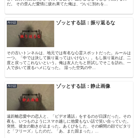
だ。 その歪んだ愛情に疲れ果てた俺は、ついに別れを...
ゾッとする話：振り返るな
AI小話
その古いトンネルは、地元では有名な心霊スポットだった。ルールは
一つ。「中では決して振り返ってはいけない」。もし振り返れば、二
度と戻ってこれないという。俺は友人たちと肝試しでそこを訪れ、一
人で歩いて渡るハメになった。 湿った空気の中...
ゾッとする話：静止画像
AI小話
遠距離恋愛中の恋人と、「ビデオ通話」をするのが日課だった。その
夜も、いつものようにスマホ越しに他愛もない話で笑い合っていた。
突然、彼女の動きが止まった。あくびをした、その瞬間の顔でピタリ
と「フリーズ」したのだ。「あ、また固まった」...