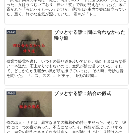
った。女はうつむいており、長い「髪」で顔が見えない。ただ、床に
置かれた「赤いハイヒール」だけが、薄汚れた車内で妙に目立ってい
た。重く、静かな空気が漂っていた。 電車が「ト...
ゾッとする話：間に合わなかった
AI小話
帰り道
残業で終電を逃し、いつもの帰り道を歩いていた。街灯もまばらな長
い一本道だ。雨上がりでもないのに、空気が妙に湿っている。そし
て、どこからか生暖かい風が頬を撫でていった。 その時、奇妙な音
を聞いた。 「…ズ、ズズ…、ビチャ」 山側の暗闇...
ゾッとする話：結合の儀式
AI小話
俺の恋人・サキは、異常なまでの執着心の持ち主だった。そして、彼
女には一つの癖があった。不安になったり、感情が高ぶったりする
と、自分の指先のささくれや甘皮を、血が滲むまでむしり続けるの