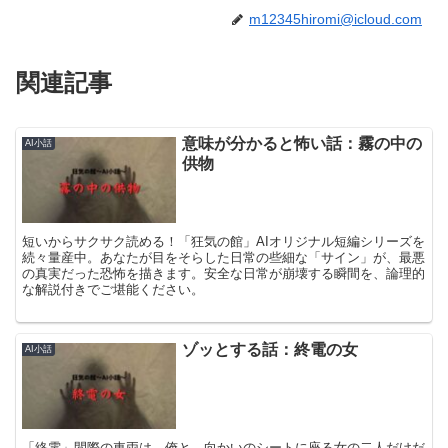
m12345hiromi@icloud.com
関連記事
意味が分かると怖い話：霧の中の
AI小話
供物
短いからサクサク読める！「狂気の館」AIオリジナル短編シリーズを
続々量産中。あなたが目をそらした日常の些細な「サイン」が、最悪
の真実だった恐怖を描きます。安全な日常が崩壊する瞬間を、論理的
な解説付きでご堪能ください。
ゾッとする話：終電の女
AI小話
「終電」間際の車両は、俺と、向かいのシートに座る女の二人だけだ