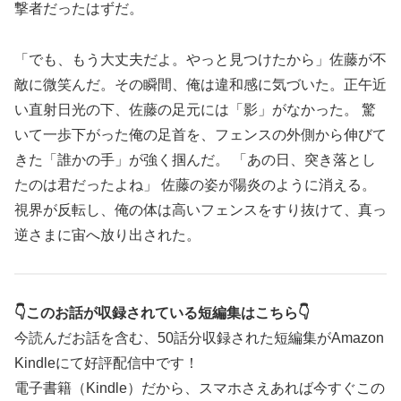
撃者だったはずだ。
「でも、もう大丈夫だよ。やっと見つけたから」佐藤が不
敵に微笑んだ。その瞬間、俺は違和感に気づいた。正午近
い直射日光の下、佐藤の足元には「影」がなかった。 驚
いて一歩下がった俺の足首を、フェンスの外側から伸びて
きた「誰かの手」が強く掴んだ。 「あの日、突き落とし
たのは君だったよね」 佐藤の姿が陽炎のように消える。
視界が反転し、俺の体は高いフェンスをすり抜けて、真っ
逆さまに宙へ放り出された。
👇このお話が収録されている短編集はこちら👇
今読んだお話を含む、50話分収録された短編集がAmazon
Kindleにて好評配信中です！
電子書籍（Kindle）だから、スマホさえあれば今すぐこの