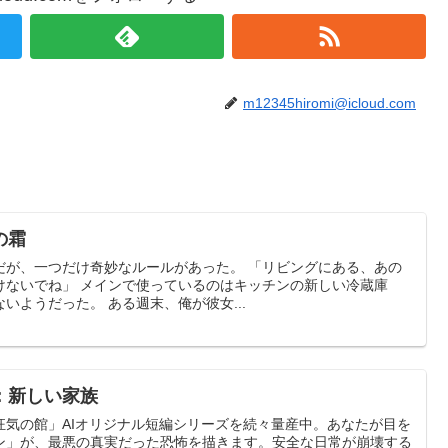
m12345hiromi@icloud.com
の霜
だが、一つだけ奇妙なルールがあった。 「リビングにある、あの
けないでね」 メインで使っているのはキッチンの新しい冷蔵庫
いようだった。 ある週末、俺が彼女...
：新しい家族
狂気の館」AIオリジナル短編シリーズを続々量産中。あなたが目を
ン」が、最悪の真実だった恐怖を描きます。安全な日常が崩壊する