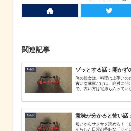
関連記事
ゾッとする話：開かず
AI小話
俺の彼女は、料理は上手いの
古い冷蔵庫だけは、絶対に開
で、古い方は電源も入っていな
意味が分かると怖い話
AI小話
短いからサクサク読める！「
そらした日常の些細な「サイ