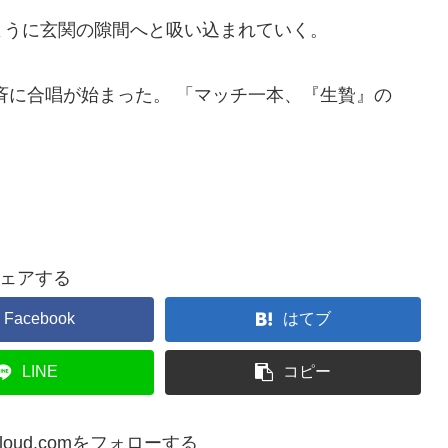
ように玄関の隙間へと吸い込まれていく。
斉に合唱が始まった。 「マッチ一本、『生贄』の
ェアする
Facebook
はてブ
LINE
コピー
@icloud.comをフォローする