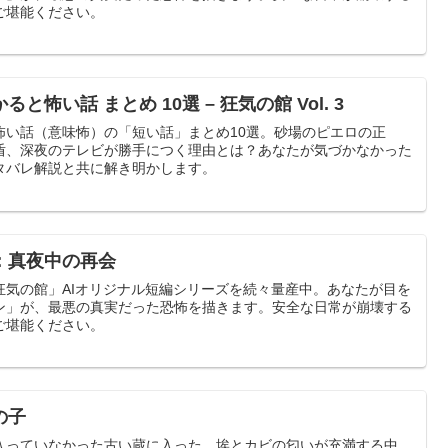
ご堪能ください。
怖い話 まとめ 10選 – 狂気の館 Vol. 3
怖い話（意味怖）の「短い話」まとめ10選。砂場のピエロの正
盾、深夜のテレビが勝手につく理由とは？あなたが気づかなかった
タバレ解説と共に解き明かします。
：真夜中の再会
狂気の館」AIオリジナル短編シリーズを続々量産中。あなたが目を
ン」が、最悪の真実だった恐怖を描きます。安全な日常が崩壊する
ご堪能ください。
の子
入っていなかった古い蔵に入った。埃とカビの匂いが充満する中、