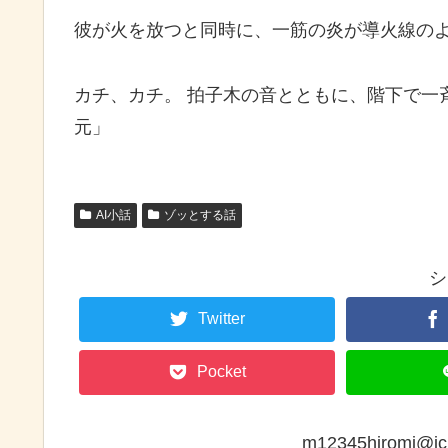
彼が火を放つと同時に、一筋の炎が導火線の
カチ、カチ。 拍子木の音とともに、階下で一
元」
AI小話
ゾッとする話
シ
Twitter
Pocket
m12345hiromi