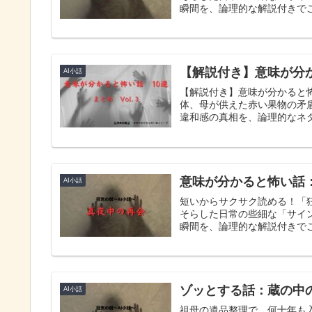
瞬間を、論理的な解説付きで
【解説付き】意味が分かると
AI小話
【解説付き】意味が分かると
体、母が供えた赤い果物の矛
違和感の真相を、論理的なネ
意味が分かると怖い話
AI小話
短いからサクサク読める！「
そらした日常の些細な「サイ
瞬間を、論理的な解説付きで
ゾッとする話：蔵の中
AI小話
祖母の遺品整理で、何十年も