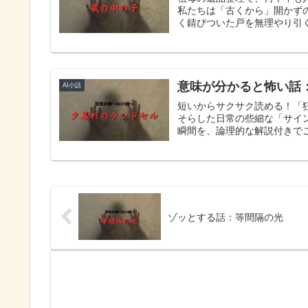
私たちは「古くから」開かず
く錆びついた戸を無理やり引く
意味が分かると怖い話
AI小話
短いからサクサク読める！「
そらした日常の些細な「サイ
瞬間を、論理的な解説付きで
ゾッとする話：等間隔の光