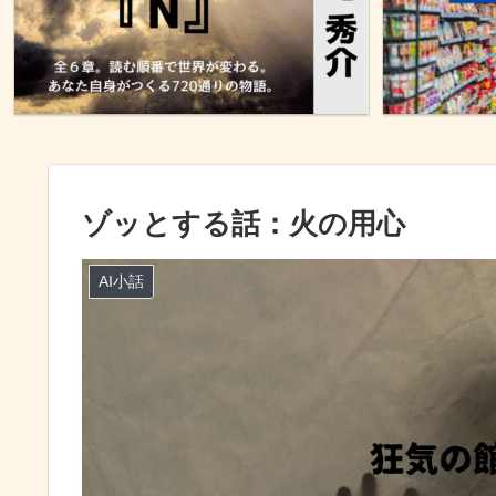
ゾッとする話：火の用心
AI小話