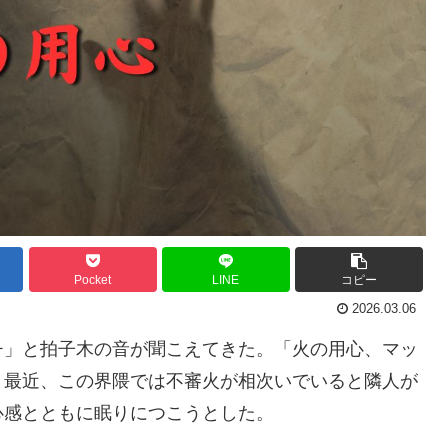
Pocket
LINE
コピー
2026.03.06
チ」と拍子木の音が聞こえてきた。「火の用心、マッ
。最近、この界隈では不審火が相次いでいると隣人が
心感とともに眠りにつこうとした。