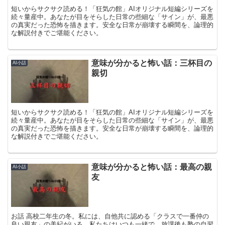
短いからサクサク読める！「狂気の館」AIオリジナル短編シリーズを
続々量産中。あなたが目をそらした日常の些細な「サイン」が、最悪
の真実だった恐怖を描きます。安全な日常が崩壊する瞬間を、論理的
な解説付きでご堪能ください。
意味が分かると怖い話：三杯目の
AI小話
親切
短いからサクサク読める！「狂気の館」AIオリジナル短編シリーズを
続々量産中。あなたが目をそらした日常の些細な「サイン」が、最悪
の真実だった恐怖を描きます。安全な日常が崩壊する瞬間を、論理的
な解説付きでご堪能ください。
意味が分かると怖い話：最高の親
AI小話
友
お話 高校二年生の冬。私には、自他共に認める「クラスで一番仲の
良い親友」の美紀がいる。私たちはいつも一緒で、放課後も塾の自習