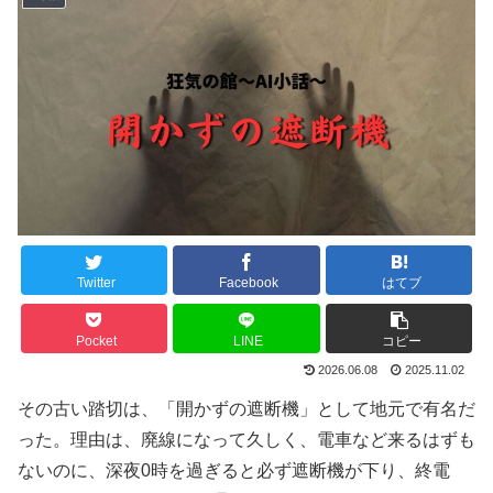
Twitter
Facebook
はてブ
Pocket
LINE
コピー
2026.06.08
2025.11.02
その古い踏切は、「開かずの遮断機」として地元で有名だ
った。理由は、廃線になって久しく、電車など来るはずも
ないのに、深夜0時を過ぎると必ず遮断機が下り、終電