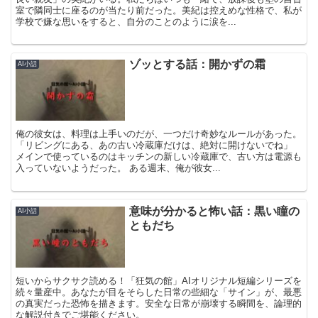
室で隣同士に座るのが当たり前だった。美紀は控えめな性格で、私が
学校で嫌な思いをすると、自分のことのように涙を...
ゾッとする話：開かずの霜
AI小話
俺の彼女は、料理は上手いのだが、一つだけ奇妙なルールがあった。
「リビングにある、あの古い冷蔵庫だけは、絶対に開けないでね」
メインで使っているのはキッチンの新しい冷蔵庫で、古い方は電源も
入っていないようだった。 ある週末、俺が彼女...
意味が分かると怖い話：黒い瞳の
AI小話
ともだち
短いからサクサク読める！「狂気の館」AIオリジナル短編シリーズを
続々量産中。あなたが目をそらした日常の些細な「サイン」が、最悪
の真実だった恐怖を描きます。安全な日常が崩壊する瞬間を、論理的
な解説付きでご堪能ください。