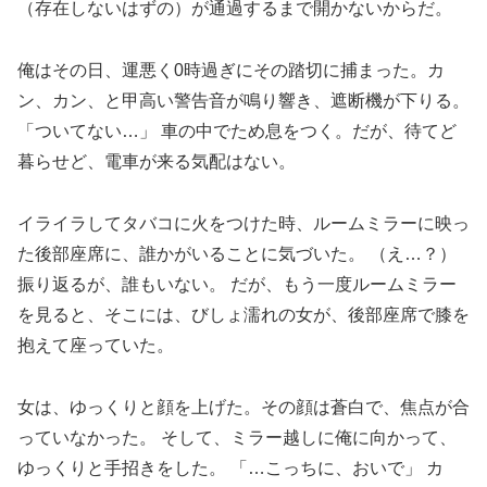
（存在しないはずの）が通過するまで開かないからだ。
俺はその日、運悪く0時過ぎにその踏切に捕まった。カ
ン、カン、と甲高い警告音が鳴り響き、遮断機が下りる。
「ついてない…」 車の中でため息をつく。だが、待てど
暮らせど、電車が来る気配はない。
イライラしてタバコに火をつけた時、ルームミラーに映っ
た後部座席に、誰かがいることに気づいた。 （え…？）
振り返るが、誰もいない。 だが、もう一度ルームミラー
を見ると、そこには、びしょ濡れの女が、後部座席で膝を
抱えて座っていた。
女は、ゆっくりと顔を上げた。その顔は蒼白で、焦点が合
っていなかった。 そして、ミラー越しに俺に向かって、
ゆっくりと手招きをした。 「…こっちに、おいで」 カ