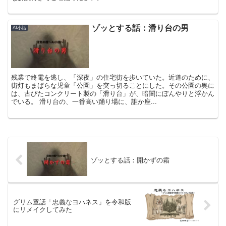
ゾッとする話：滑り台の男
AI小話
残業で終電を逃し、「深夜」の住宅街を歩いていた。近道のために、
街灯もまばらな児童「公園」を突っ切ることにした。その公園の奥に
は、古びたコンクリート製の「滑り台」が、暗闇にぼんやりと浮かん
でいる。 滑り台の、一番高い踊り場に、誰か座...
ゾッとする話：開かずの霜
グリム童話「忠義なヨハネス」を令和版
にリメイクしてみた