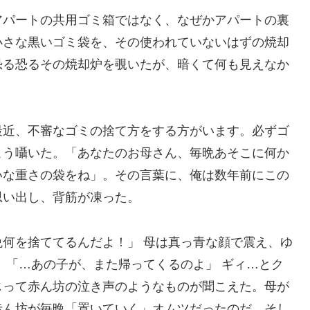
アパートの共用ゴミ箱ではなく、なぜかアパートの裏
小さな黒いゴミ袋を、その使われていないはずの焼却
恐る恐るその焼却炉を覗いたが、暗くて何も見えなか
最近、不審なゴミの捨て方をする方がいます。必ずゴ
こう囁いた。「あなたのお母さん、毎晩あそこに何か
いな重さの袋をね」。その言葉に、俺は数年前にこの
思い出し、背筋が凍った。
何を捨ててるんだよ！」 母は真っ青な顔で震え、ゆ
 「…あの子が、また帰ってくるのよ」 ギィ…とク
じって赤ん坊の泣き声のようなものが聞こえた。母が
赤ん坊が毎晩「置いていく」オムツだったのだ。そし