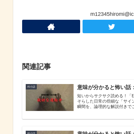
m12345hiromi
関連記事
意味が分かると怖い話
AI小話
短いからサクサク読める！「
そらした日常の些細な「サイ
瞬間を、論理的な解説付きで
AI小話