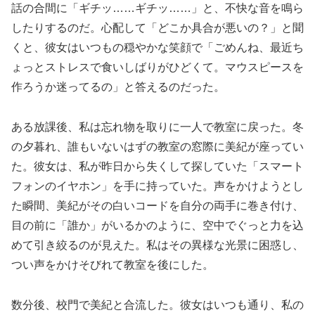
話の合間に「ギチッ……ギチッ……」と、不快な音を鳴ら
したりするのだ。心配して「どこか具合が悪いの？」と聞
くと、彼女はいつもの穏やかな笑顔で「ごめんね、最近ち
ょっとストレスで食いしばりがひどくて。マウスピースを
作ろうか迷ってるの」と答えるのだった。
ある放課後、私は忘れ物を取りに一人で教室に戻った。冬
の夕暮れ、誰もいないはずの教室の窓際に美紀が座ってい
た。彼女は、私が昨日から失くして探していた「スマート
フォンのイヤホン」を手に持っていた。声をかけようとし
た瞬間、美紀がその白いコードを自分の両手に巻き付け、
目の前に「誰か」がいるかのように、空中でぐっと力を込
めて引き絞るのが見えた。私はその異様な光景に困惑し、
つい声をかけそびれて教室を後にした。
数分後、校門で美紀と合流した。彼女はいつも通り、私の