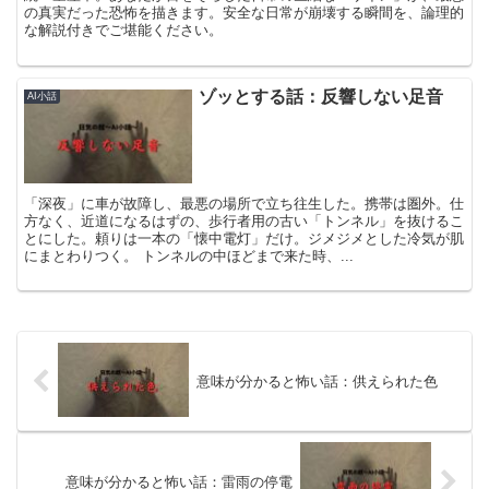
の真実だった恐怖を描きます。安全な日常が崩壊する瞬間を、論理的
な解説付きでご堪能ください。
ゾッとする話：反響しない足音
AI小話
「深夜」に車が故障し、最悪の場所で立ち往生した。携帯は圏外。仕
方なく、近道になるはずの、歩行者用の古い「トンネル」を抜けるこ
とにした。頼りは一本の「懐中電灯」だけ。ジメジメとした冷気が肌
にまとわりつく。 トンネルの中ほどまで来た時、...
意味が分かると怖い話：供えられた色
意味が分かると怖い話：雷雨の停電