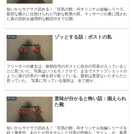
短いからサクサク読める！「狂気の館」AIオリジナル短編シリーズ。
親切な隣人に仕掛けられた巧妙な軟禁の罠。マッサージの裏に隠され
た真の目的を論理的な解説付きで公開。
ゾッとする話：ポストの私
AI小話
フリーターの健太は、毎朝自宅のポストに自分の写真が入っているこ
とに気づいた。写真はいつもモノクロで、まるでスナップショットの
ように彼の日常の一瞬を切り取っている。最初は悪質ないたずらだと
思っていた。 写真に写っている場所は、全て彼が...
意味が分かると怖い話：揃えられ
AI小話
た靴
短いからサクサク読める！「狂気の館」AIオリジナル短編シリーズを
続々量産中。あなたが目をそらした日常の些細な「サイン」が、最悪