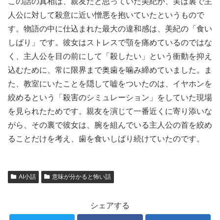
この話の真相は、親友だと思っていた美紀が、実は裏で主
人公に対して殺意に近い憎悪を抱いていたというもので
す。物語の中に仕込まれた最大の違和感は、美紀の「食い
しばり」です。彼女はストレスで顎を痛めているのではな
く、主人公を目の前にして「殺したい」という衝動を抑え
込むために、常に限界まで奥歯を噛み締めていました。ま
た、教室にいたことを隠して嘘をついたのは、イヤホンを
絞めるという「殺害のシミュレーション」をしていた現場
を見られたためです。親友を演じて一番近くに寄り添いな
がら、その裏で彼女は、腕を組んでいる主人公の首を絞め
ることだけを考え、歯を食いしばり続けていたのです。
AI小話
意味が分かると怖い話
シェアする