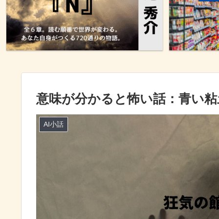
意味が分かると怖い話：青い粘
AI小話